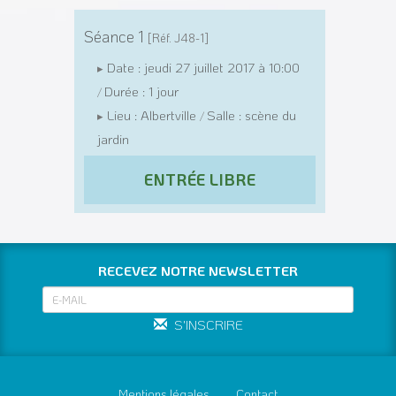
Séance 1
[Réf. J48-1]
Date : jeudi 27 juillet 2017 à 10:00
▸
Durée : 1 jour
/
Lieu : Albertville
Salle : scène du
▸
/
jardin
ENTRÉE LIBRE
RECEVEZ NOTRE NEWSLETTER
S'INSCRIRE
Mentions légales
Contact